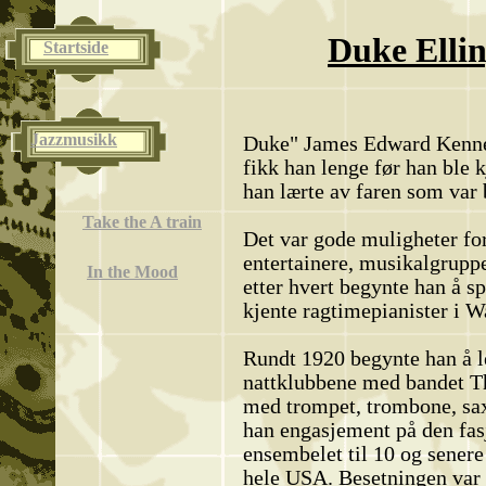
Duke Elli
Startside
Jazzmusikk
Duke" James Edward Kenned
fikk han lenge før han ble 
han lærte av faren som var 
Take the A train
Det var gode muligheter for
entertainere, musikalgruppe
In the Mood
etter hvert begynte han å s
kjente ragtimepianister i 
Rundt 1920 begynte han å l
nattklubbene med bandet Th
med trompet, trombone, saxo
han engasjement på den fas
ensembelet til 10 og senere
hele USA. Besetningen var 