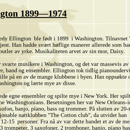
ngton 1899—1974
y Ellington ble født i 1899 i Washington. Tilnavnet
kjent. Han hadde svært høflige manerer allerede som ba
butler av yrke. Musikaliteten arvet av sin mor, Daisy.
 svarte musikere i Washington, og det var massevis av 
r, band og ensembler. Ellington tok tidlig pianounderv
pille på en av de mange klubbene i byen. Han oppsøkte 
Washington og lærte mye av disse.
ede egne ensembler og spilte mye i New York. Her spil
e Washingtonians. Besetningen her var New Orleans-in
fon, banjo, piano, bass og trommer. På slutten av 20-t
jonable nattklubben "The Cotton club", da utvidet han
 12-15 personer. Fra nå av var dette bandet et av de mes
3 trompeter, 3 saxofoner, 2 tromboner, banjo, piano ba