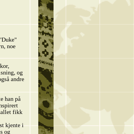
 "Duke"
rn, noe
kor,
isning, og
også andre
te han på
spirert
allet fikk
t kjente i
ss og