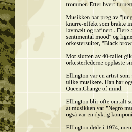
trommer. Etter hvert turner
Musikken bar preg av "jung
knurre-effekt som brakte in
lavmælt og rafinert . Flere
sentimental mood" og lignen
orkestersuiter, "Black bro
Mot slutten av 40-tallet gi
orkesterlederne oppløste si
Ellington var en artist som
ulike musikere. Han har også
Queen,Change of mind.
Ellington blir ofte omtalt 
at musikken var "Negro mus
også var en dyktig kompon
Ellington døde i 1974, men 