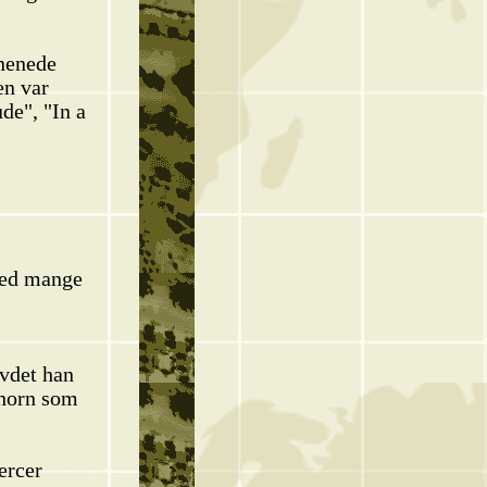
knenede
en var
de", "In a
 med mange
evdet han
yhorn som
ercer