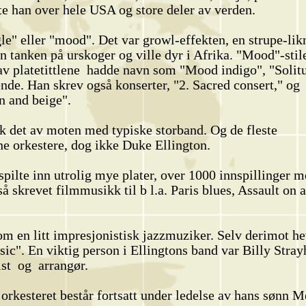
te han over hele USA og store deler av verden.
le" eller "mood". Det var growl-effekten, en strupe-li
n tanken på urskoger og ville dyr i Afrika. "Mood"-stil
 av platetittlene hadde navn som "Mood indigo", "Solitu
de. Han skrev også konserter, "2. Sacred consert," og
wn and beige".
kk det av moten med typiske storband. Og de fleste
ne orkestere, dog ikke Duke Ellington.
 spilte inn utrolig mye plater, over 1000 innspillinger
 skrevet filmmusikk til b l.a. Paris blues, Assault on a
som en litt impresjonistisk jazzmuziker. Selv derimot h
ic". En viktig person i Ellingtons band var Billy Stra
ist og arrangør.
orkesteret består fortsatt under ledelse av hans sønn M